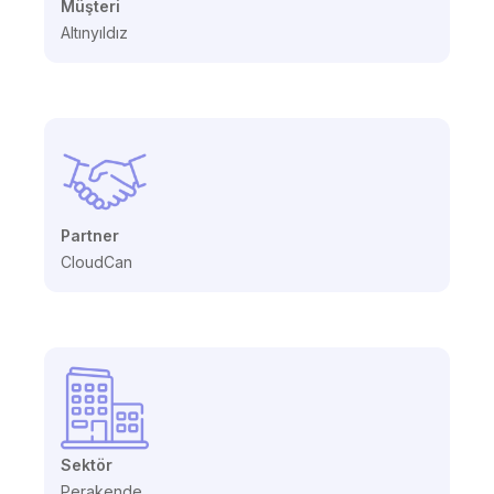
Müşteri
Altınyıldız
Partner
CloudCan
Sektör
Perakende