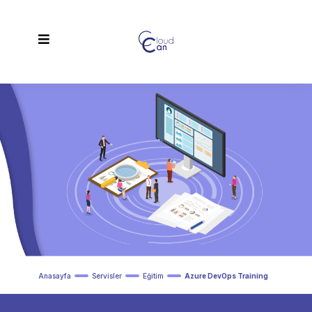
Anasayfa
Servisler
Eğitim
Azure DevOps Training