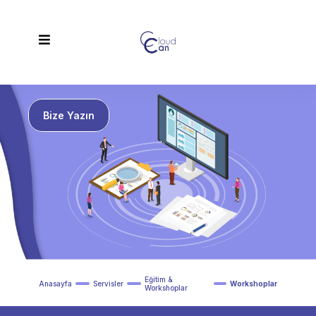
Bize Yazın
Eğitim &
Anasayfa
Servisler
Workshoplar
Workshoplar