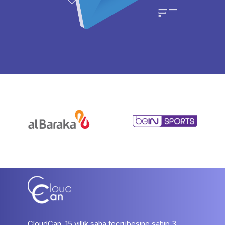
CloudCan, 15 yıllık saha tecrübesine sahip 3