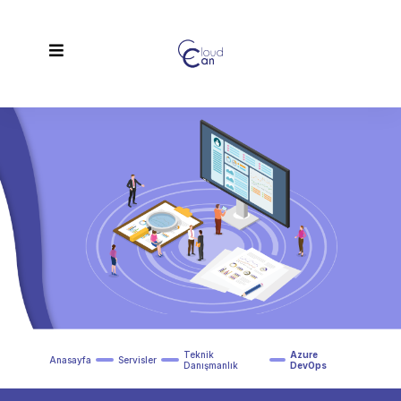
Teknik
Azure
Anasayfa
Servisler
Danışmanlık
DevOps